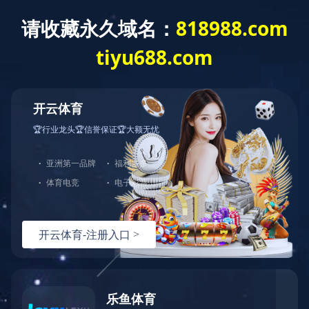
公司首页
公司概